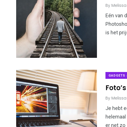
By
Melissa
Eén van d
Photoshop
is het pri
GADGETS 
Foto’s
By
Melissa
Je hebt e
helemaal 
er net zo