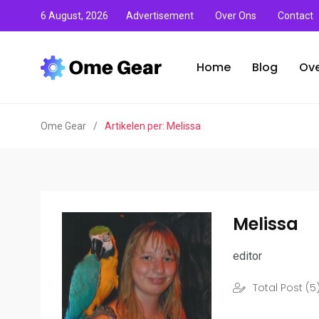
6 August, 2026
Advertisement
Over Ons
Contact
Home
Blog
Ove
Ome Gear
/
Artikelen per: Melissa
Melissa
editor
Total Post (5