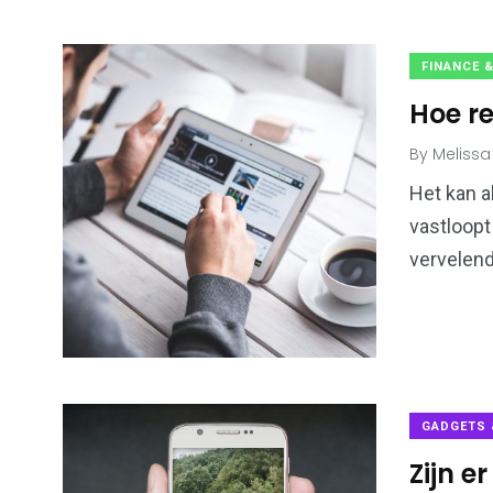
FINANCE &
Hoe re
By
Melissa
Het kan a
vastloopt
vervelend
GADGETS 
Zijn e