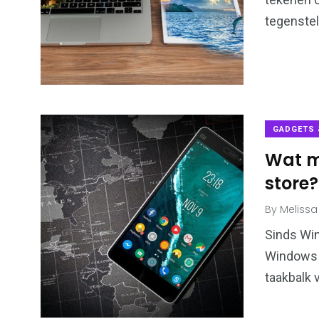
tegenstel
12
Gadgets & Tech
GADGETS 
Wat m
store?
By
Melissa
Sinds Wi
Windows S
taakbalk 