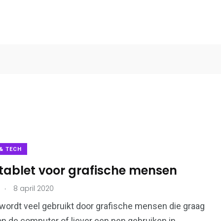
& TECH
 tablet voor grafische mensen
0
9
estyle
Auto's & Motoren
Finance & Lifestyle
.
8 april 2020
 wordt veel gebruikt door grafische mensen die graag
p de computer of liever een pen gebruiken in