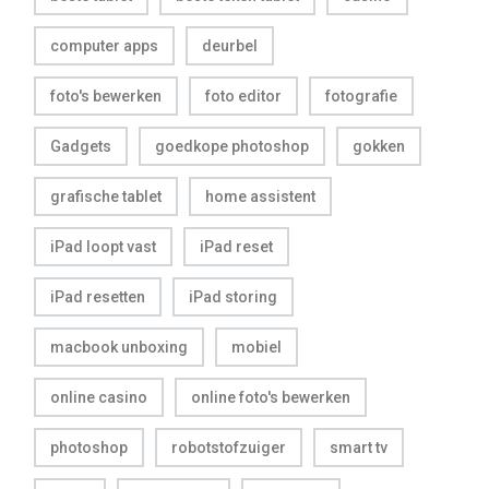
computer apps
deurbel
foto's bewerken
foto editor
fotografie
Gadgets
goedkope photoshop
gokken
grafische tablet
home assistent
iPad loopt vast
iPad reset
iPad resetten
iPad storing
macbook unboxing
mobiel
online casino
online foto's bewerken
photoshop
robotstofzuiger
smart tv