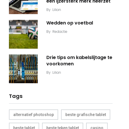
een ijzersterk merk neerzet
By
Lilian
Wedden op voetbal
By
Redactie
Drie tips om kabelslijtage te
voorkomen
By
Lilian
Tags
alternatief photoshop
beste grafische tablet
beste tablet
beste teken tablet
casino