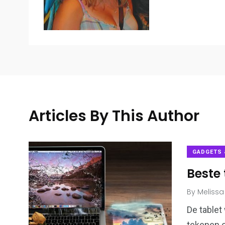
Articles By This Author
GADGETS 
Beste
0
9
Auto's & Motoren
Finance & Lif
By
Melissa
De tablet
tekenen o