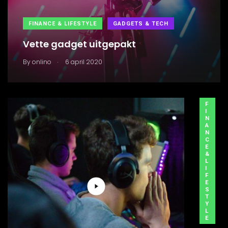
FINANCE & LIFESTYLE
GADGETS & TECH
Vette gadget uitgepakt
.
By
onlino
6 april 2020
F
I
N
A
N
C
E
&
L
I
F
E
S
T
Y
L
E