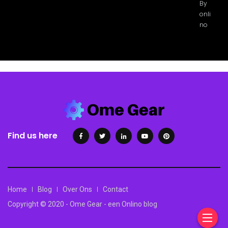
By
onli
no
Find us here
Home
Blog
Over Ons
Contact
Copyright © 2020 - Ome Gear - een Onlino blog