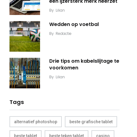
een ijzersterk merk neerzet
By
Lilian
Wedden op voetbal
By
Redactie
Drie tips om kabelslijtage te
voorkomen
By
Lilian
Tags
alternatief photoshop
beste grafische tablet
beste tablet
beste teken tablet
casino