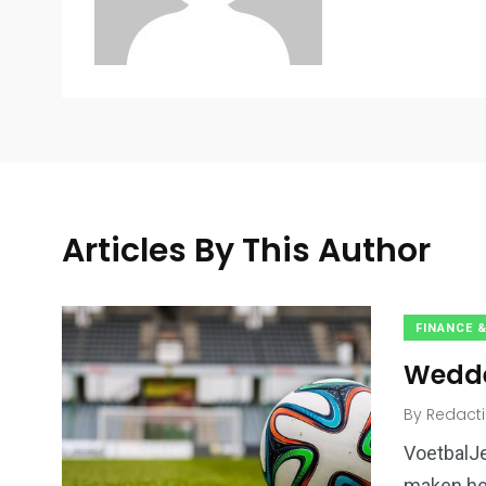
Articles By This Author
FINANCE &
Wedde
0
9
Auto's & Motoren
Finance & Lif
By
Redact
VoetbalJe
maken hee