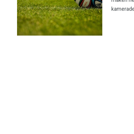
kamerade
12
Gadgets & Tech