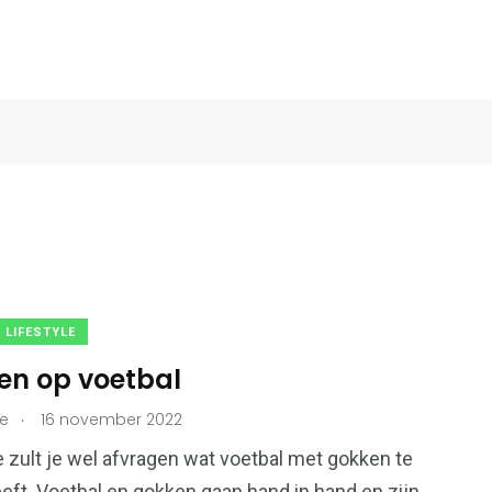
 LIFESTYLE
n op voetbal
0
9
estyle
Auto's & Motoren
Finance & Lifestyle
.
ie
16 november 2022
 zult je wel afvragen wat voetbal met gokken te
ft. Voetbal en gokken gaan hand in hand en zijn