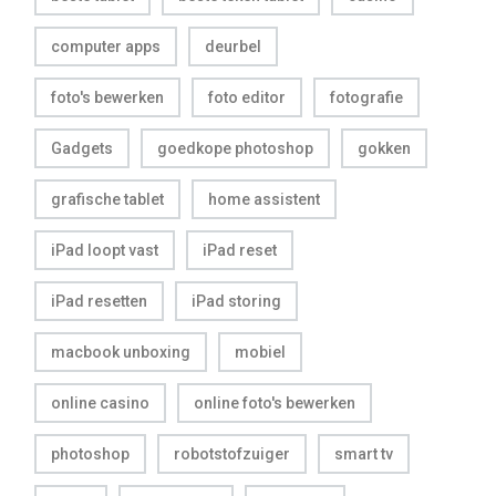
computer apps
deurbel
foto's bewerken
foto editor
fotografie
Gadgets
goedkope photoshop
gokken
grafische tablet
home assistent
iPad loopt vast
iPad reset
iPad resetten
iPad storing
macbook unboxing
mobiel
online casino
online foto's bewerken
photoshop
robotstofzuiger
smart tv