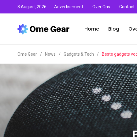
8 August, 2026
Advertisement
Over Ons
Contact
Home
Blog
Ove
Ome Gear
/
News
/
Gadgets & Tech
/
Beste gadgets voor