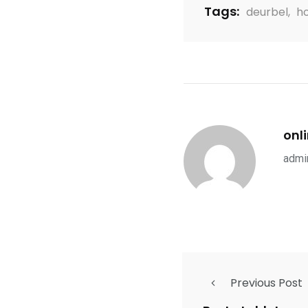
Tags:
deurbel
,
h
onl
admin
Previous Post