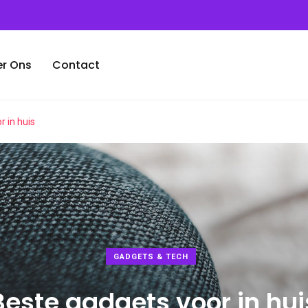
r Ons
Contact
 in huis
GADGETS & TECH
Beste gadgets voor in hui