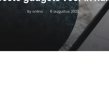
.
By
onlino
6 augustus 2020