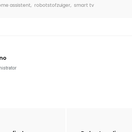
ome assistent
,
robotstofzuiger
,
smart tv
ino
istrator